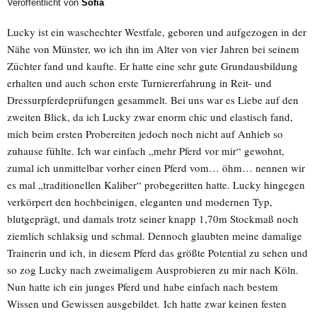
Veröffentlicht von
Sofia
Lucky ist ein waschechter Westfale, geboren und aufgezogen in der
Nähe von Münster, wo ich ihn im Alter von vier Jahren bei seinem
Züchter fand und kaufte. Er hatte eine sehr gute Grundausbildung
erhalten und auch schon erste Turniererfahrung in Reit- und
Dressurpferdeprüfungen gesammelt. Bei uns war es Liebe auf den
zweiten Blick, da ich Lucky zwar enorm chic und elastisch fand,
mich beim ersten Probereiten jedoch noch nicht auf Anhieb so
zuhause fühlte. Ich war einfach „mehr Pferd vor mir“ gewohnt,
zumal ich unmittelbar vorher einen Pferd vom… öhm… nennen wir
es mal „traditionellen Kaliber“ probegeritten hatte. Lucky hingegen
verkörpert den hochbeinigen, eleganten und modernen Typ,
blutgeprägt, und damals trotz seiner knapp 1,70m Stockmaß noch
ziemlich schlaksig und schmal. Dennoch glaubten meine damalige
Trainerin und ich, in diesem Pferd das größte Potential zu sehen und
so zog Lucky nach zweimaligem Ausprobieren zu mir nach Köln.
Nun hatte ich ein junges Pferd und habe einfach nach bestem
Wissen und Gewissen ausgebildet. Ich hatte zwar keinen festen