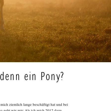
denn ein Pony?
mich ziemlich lange beschäftigt hat und bei
o geht wie mir: Als ich mich 2012 dazu