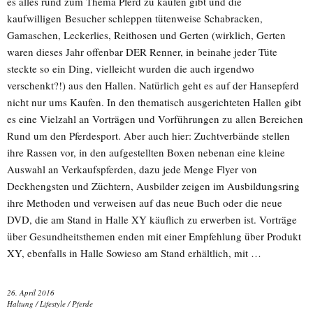
es alles rund zum Thema Pferd zu kaufen gibt und die
kaufwilligen Besucher schleppen tütenweise Schabracken,
Gamaschen, Leckerlies, Reithosen und Gerten (wirklich, Gerten
waren dieses Jahr offenbar DER Renner, in beinahe jeder Tüte
steckte so ein Ding, vielleicht wurden die auch irgendwo
verschenkt?!) aus den Hallen. Natürlich geht es auf der Hansepferd
nicht nur ums Kaufen. In den thematisch ausgerichteten Hallen gibt
es eine Vielzahl an Vorträgen und Vorführungen zu allen Bereichen
Rund um den Pferdesport. Aber auch hier: Zuchtverbände stellen
ihre Rassen vor, in den aufgestellten Boxen nebenan eine kleine
Auswahl an Verkaufspferden, dazu jede Menge Flyer von
Deckhengsten und Züchtern, Ausbilder zeigen im Ausbildungsring
ihre Methoden und verweisen auf das neue Buch oder die neue
DVD, die am Stand in Halle XY käuflich zu erwerben ist. Vorträge
über Gesundheitsthemen enden mit einer Empfehlung über Produkt
XY, ebenfalls in Halle Sowieso am Stand erhältlich, mit …
26. April 2016
Haltung
/
Lifestyle
/
Pferde