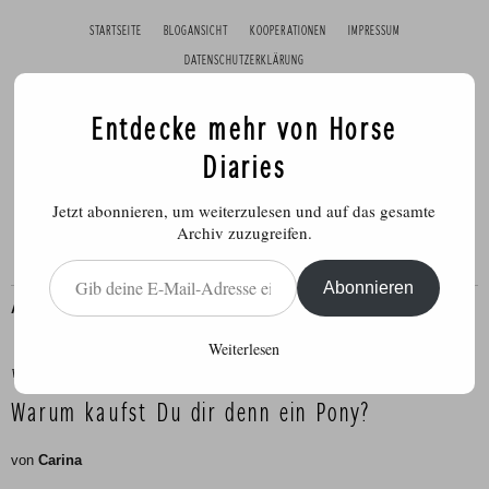
STARTSEITE
BLOGANSICHT
KOOPERATIONEN
IMPRESSUM
DATENSCHUTZERKLÄRUNG
Entdecke mehr von Horse
Diaries
Jetzt abonnieren, um weiterzulesen und auf das gesamte
Archiv zuzugreifen.
Gib deine E-Mail-Adresse ein ...
Abonnieren
ALLGEMEIN
,
PFERDE
,
REITEN
Weiterlesen
Veröffentlicht am
28. Dezember 2014
Warum kaufst Du dir denn ein Pony?
von
Carina