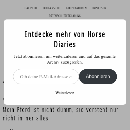
STARTSEITE
BLOGANSICHT
KOOPERATIONEN
IMPRESSUM
DATENSCHUTZERKLÄRUNG
Entdecke mehr von Horse
Diaries
Jetzt abonnieren, um weiterzulesen und auf das gesamte
Archiv zuzugreifen.
Gib deine E-Mail-Adresse ein ...
Abonnieren
ALLGEMEIN
Weiterlesen
Veröffentlicht am
3. März 2015
Mein Pferd ist nicht dumm, sie versteht nur
nicht immer alles