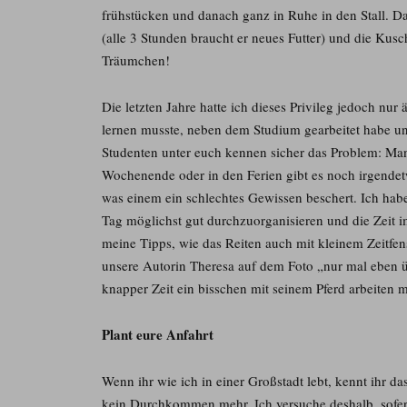
frühstücken und danach ganz in Ruhe in den Stall. D
(alle 3 Stunden braucht er neues Futter) und die Ku
Träumchen!
Die letzten Jahre hatte ich dieses Privileg jedoch nur
lernen musste, neben dem Studium gearbeitet habe un
Studenten unter euch kennen sicher das Problem: Man h
Wochenende oder in den Ferien gibt es noch irgende
was einem ein schlechtes Gewissen beschert. Ich habe
Tag möglichst gut durchzuorganisieren und die Zeit i
meine Tipps, wie das Reiten auch mit kleinem Zeitfe
unsere Autorin Theresa auf dem Foto „nur mal eben üb
knapper Zeit ein bisschen mit seinem Pferd arbeiten 
Plant eure Anfahrt
Wenn ihr wie ich in einer Großstadt lebt, kennt ihr 
kein Durchkommen mehr. Ich versuche deshalb, sofer