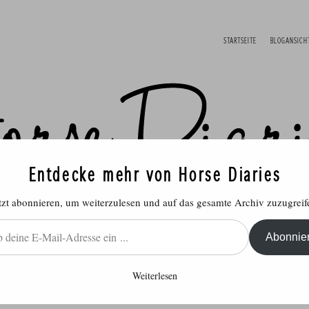
STARTSEITE
BLOGANSICH
Entdecke mehr von Horse Diaries
tzt abonnieren, um weiterzulesen und auf das gesamte Archiv zuzugreif
Abonnie
Weiterlesen
ich
Reitsport
Rund ums Pferd
Produ