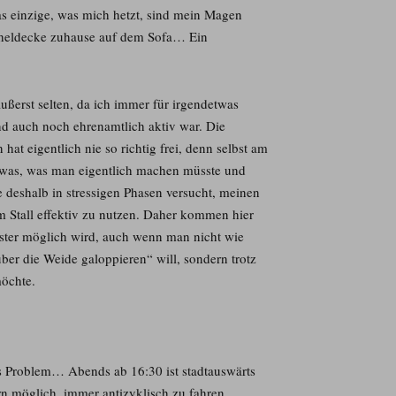
as einzige, was mich hetzt, sind mein Magen
scheldecke zuhause auf dem Sofa… Ein
 äußerst selten, da ich immer für irgendetwas
d auch noch ehrenamtlich aktiv war. Die
at eigentlich nie so richtig frei, denn selbst am
twas, was man eigentlich machen müsste und
 deshalb in stressigen Phasen versucht, meinen
m Stall effektiv zu nutzen. Daher kommen hier
nster möglich wird, auch wenn man nicht wie
er die Weide galoppieren“ will, sondern trotz
möchte.
das Problem… Abends ab 16:30 ist stadtauswärts
n möglich, immer antizyklisch zu fahren.