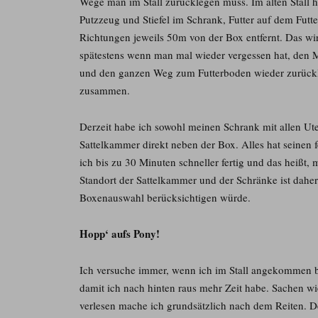
Wege man im Stall zurücklegen muss. Im alten Stall ha
Putzzeug und Stiefel im Schrank, Futter auf dem Futt
Richtungen jeweils 50m von der Box entfernt. Das wi
spätestens wenn man mal wieder vergessen hat, den M
und den ganzen Weg zum Futterboden wieder zurück
zusammen.
Derzeit habe ich sowohl meinen Schrank mit allen Uten
Sattelkammer direkt neben der Box. Alles hat seinen fe
ich bis zu 30 Minuten schneller fertig und das heißt
Standort der Sattelkammer und der Schränke ist daher 
Boxenauswahl berücksichtigen würde.
Hopp‘ aufs Pony!
Ich versuche immer, wenn ich im Stall angekommen b
damit ich nach hinten raus mehr Zeit habe. Sachen 
verlesen mache ich grundsätzlich nach dem Reiten. De