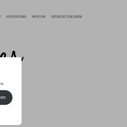
T
KOOPERATIONEN
IMPRESSUM
DATENSCHUTZERKLÄRUNG
en.
ren
kttests