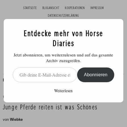
STARTSEITE
BLOGANSICHT
KOOPERATIONEN
IMPRESSUM
DATENSCHUTZERKLÄRUNG
Entdecke mehr von Horse
Diaries
Jetzt abonnieren, um weiterzulesen und auf das gesamte
Archiv zuzugreifen.
Gib deine E-Mail-Adresse ein ...
Abonnieren
DRESSUR
,
FREIZEIT
,
PFERDE
,
REITEN
Weiterlesen
Veröffentlicht am
24. Juli 2016
Junge Pferde reiten ist was Schönes
von
Wiebke