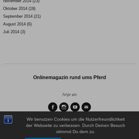
November 2014
(23)
Oktober 2014
(19)
September 2014
(21)
August 2014
(6)
Juli 2014
(3)
Onlinemagazin rund ums Pferd
Folge uns
Facebook
Instagram
Youtube
Mail
Wir benutzen Cookies um die Nutzerfreundlichkeit
der Webseite zu verbessen. Durch Deinen Besuch
Copyright © 2026
Horse Diaries.
Proudly powered by
WordPress.
stimmst Du dem zu.
Theme: Zuki von
Elmastudio
.