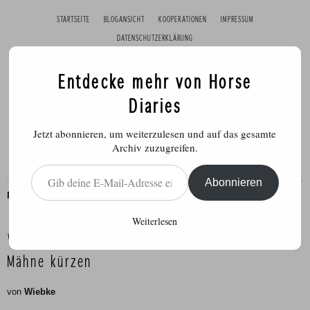
STARTSEITE
BLOGANSICHT
KOOPERATIONEN
IMPRESSUM
DATENSCHUTZERKLÄRUNG
Entdecke mehr von Horse
Diaries
Jetzt abonnieren, um weiterzulesen und auf das gesamte
Archiv zuzugreifen.
Gib deine E-Mail-Adresse ein ...
Abonnieren
PFERDE
,
PFLEGE
Weiterlesen
Veröffentlicht am
9. September 2016
Mähne kürzen
von
Wiebke