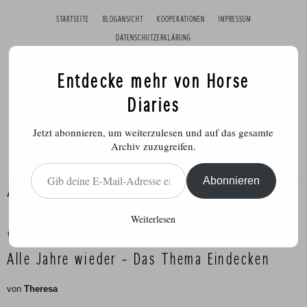
STARTSEITE
BLOGANSICHT
KOOPERATIONEN
IMPRESSUM
DATENSCHUTZERKLÄRUNG
Entdecke mehr von Horse
Diaries
Jetzt abonnieren, um weiterzulesen und auf das gesamte
Archiv zuzugreifen.
Gib deine E-Mail-Adresse ein ...
Abonnieren
ALLGEMEIN
,
GESUNDHEIT
,
PFERDE
,
PFLEGE
Weiterlesen
Veröffentlicht am
15. November 2017
Alle Jahre wieder – Das Thema Eindecken
von
Theresa