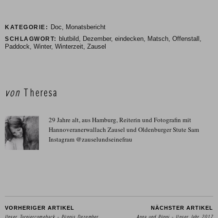
Doc
,
Monatsbericht
KATEGORIE:
blutbild
,
Dezember
,
eindecken
,
Matsch
,
Offenstall
,
SCHLAGWORT:
Paddock
,
Winter
,
Winterzeit
,
Zausel
von
Theresa
29 Jahre alt, aus Hamburg, Reiterin und Fotografin mit
Hannoveranerwallach Zausel und Oldenburger Stute Sam
Instagram @zauselundseinefrau
VORHERIGER ARTIKEL
NÄCHSTER ARTIKEL
Unser Turniercomeback – Püppis Dezember
Anna und Püppi – Unser Jahr 2017