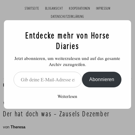
STARTSEITE
BLOGANSICHT
KOOPERATIONEN
IMPRESSUM
DATENSCHUTZERKLÄRUNG
Entdecke mehr von Horse
Diaries
Jetzt abonnieren, um weiterzulesen und auf das gesamte
Archiv zuzugreifen.
Gib deine E-Mail-Adresse ein ...
Abonnieren
DOC
,
MONATSBERICHT
Weiterlesen
Veröffentlicht am
2. Januar 2018
Der hat doch was – Zausels Dezember
von
Theresa