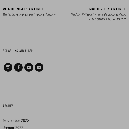
VORHERIGER ARTIKEL
NÄCHSTER ARTIKEL
Winterblues und es geht noch schlimmer
Neid im Reitsport – eine Gegendarstellung
einer (manchmal) Neidischen
FOLGE UNS AUCH BEI:
Instagram
Facebook
Youtube
Mail
ARCHIV
November 2022
Januar 2022