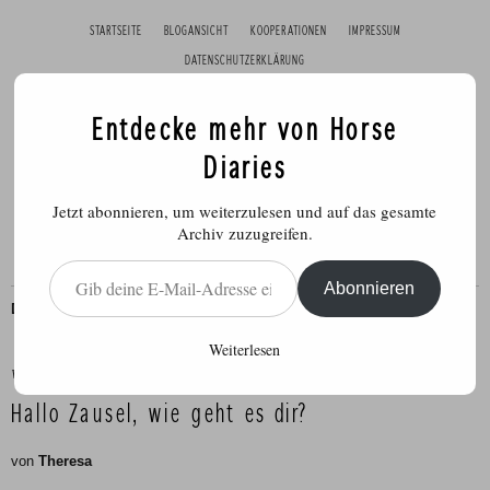
STARTSEITE
BLOGANSICHT
KOOPERATIONEN
IMPRESSUM
DATENSCHUTZERKLÄRUNG
Entdecke mehr von Horse
Diaries
Jetzt abonnieren, um weiterzulesen und auf das gesamte
Archiv zuzugreifen.
Gib deine E-Mail-Adresse ein ...
Abonnieren
DOC
,
GESUNDHEIT
,
PFERDE
Weiterlesen
Veröffentlicht am
24. Januar 2018
Hallo Zausel, wie geht es dir?
von
Theresa