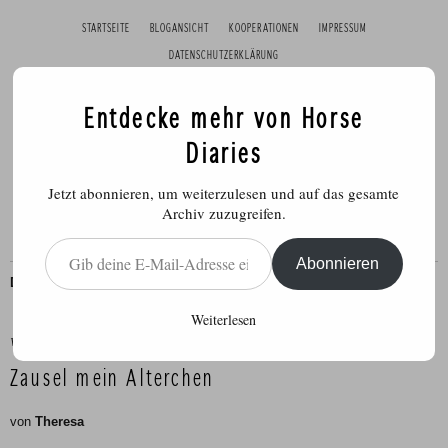
STARTSEITE
BLOGANSICHT
KOOPERATIONEN
IMPRESSUM
DATENSCHUTZERKLÄRUNG
Entdecke mehr von Horse
Diaries
Jetzt abonnieren, um weiterzulesen und auf das gesamte
Archiv zuzugreifen.
Gib deine E-Mail-Adresse ein ...
Abonnieren
DOC
,
GESUNDHEIT
,
PFERDE
Weiterlesen
Veröffentlicht am
15. März 2018
Zausel mein Alterchen
von
Theresa