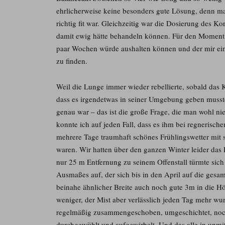
ehrlicherweise keine besonders gute Lösung, denn ma
richtig fit war. Gleichzeitig war die Dosierung des K
damit ewig hätte behandeln können. Für den Moment 
paar Wochen würde aushalten können und der mir ein 
zu finden.
Weil die Lunge immer wieder rebellierte, sobald das 
dass es irgendetwas in seiner Umgebung geben musste
genau war – das ist die große Frage, die man wohl n
konnte ich auf jeden Fall, dass es ihm bei regnerisc
mehrere Tage traumhaft schönes Frühlingswetter mit 
waren. Wir hatten über den ganzen Winter leider das 
nur 25 m Entfernung zu seinem Offenstall türmte sich
Ausmaßes auf, der sich bis in den April auf die gesa
beinahe ähnlicher Breite auch noch gute 3m in die H
weniger, der Mist aber verlässlich jeden Tag mehr
wur
regelmäßig zusammengeschoben, umgeschichtet, noch
durchgewühlt und aufgewirbelt. Und das alle in unmit