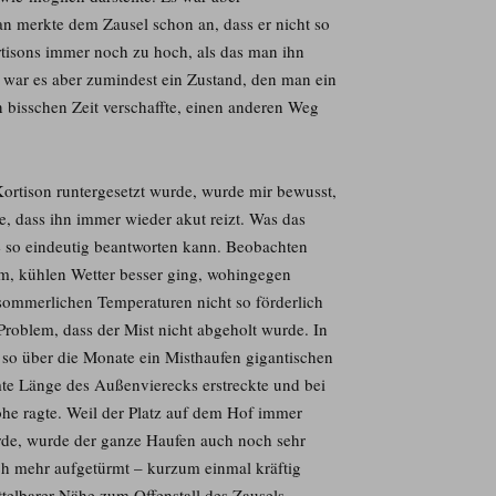
n merkte dem Zausel schon an, dass er nicht so
ortisons immer noch zu hoch, als das man ihn
war es aber zumindest ein Zustand, den man ein
bisschen Zeit verschaffte, einen anderen Weg
Kortison runtergesetzt wurde, wurde mir bewusst,
, dass ihn immer wieder akut reizt. Was das
ie so eindeutig beantworten kann. Beobachten
hem, kühlen Wetter besser ging, wohingegen
sommerlichen Temperaturen nicht so förderlich
Problem, dass der Mist nicht abgeholt wurde. In
 so über die Monate ein Misthaufen gigantischen
mte Länge des Außenvierecks erstreckte und bei
öhe ragte. Weil der Platz auf dem Hof immer
de, wurde der ganze Haufen auch noch sehr
 mehr aufgetürmt – kurzum einmal kräftig
telbarer Nähe zum Offenstall des Zausels.