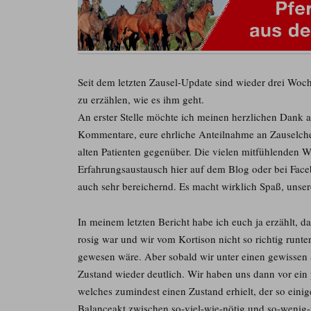
Seit dem letzten Zausel-Update sind wieder drei Woc
zu erzählen, wie es ihm geht.
An erster Stelle möchte ich meinen herzlichen Dank au
Kommentare, eure ehrliche Anteilnahme an Zauselche
alten Patienten gegenüber. Die vielen mitfühlenden W
Erfahrungsaustausch hier auf dem Blog oder bei Faceb
auch sehr bereichernd. Es macht wirklich Spaß, unser
In meinem letzten Bericht habe ich euch ja erzählt, d
rosig war und wir vom Kortison nicht so richtig runt
gewesen wäre. Aber sobald wir unter einen gewissen Sp
Zustand wieder deutlich. Wir haben uns dann vor ein
welches zumindest einen Zustand erhielt, der so ein
Balanceakt zwischen so-viel-wie-nötig und so-wenig-w