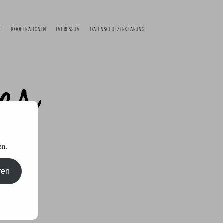
T
KOOPERATIONEN
IMPRESSUM
DATENSCHUTZERKLÄRUNG
en.
ren
kttests