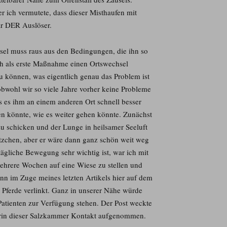
er ich vermutete, dass dieser Misthaufen mit
ar DER Auslöser.
usel muss raus aus den Bedingungen, die ihn so
ch als erste Maßnahme einen Ortswechsel
 können, was eigentlich genau das Problem ist
obwohl wir so viele Jahre vorher keine Probleme
ss es ihm an einem anderen Ort schnell besser
n könnte, wie es weiter gehen könnte. Zunächst
 zu schicken und der Lunge in heilsamer Seeluft
ätzchen, aber er wäre dann ganz schön weit weg
ägliche Bewegung sehr wichtig ist, war ich mit
mehrere Wochen auf eine Wiese zu stellen und
ann im Zuge meines letzten Artikels hier auf dem
 Pferde verlinkt. Ganz in unserer Nähe würde
tienten zur Verfügung stehen. Der Post weckte
merin dieser Salzkammer Kontakt aufgenommen.