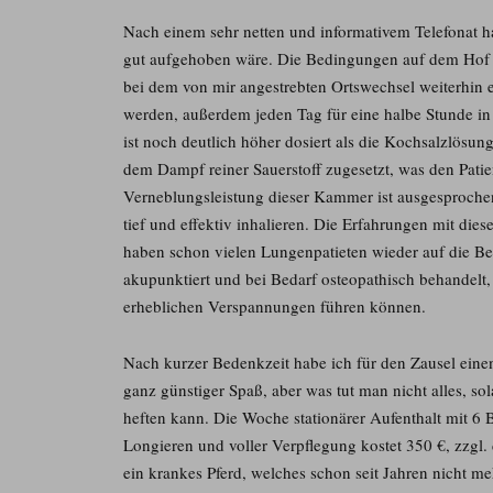
Nach einem sehr netten und informativem Telefonat hat
gut aufgehoben wäre. Die Bedingungen auf dem Hof s
bei dem von mir angestrebten Ortswechsel weiterhin e
werden, außerdem jeden Tag für eine halbe Stunde in
ist noch deutlich höher dosiert als die Kochsalzlösun
dem Dampf reiner Sauerstoff zugesetzt, was den Patie
Verneblungsleistung dieser Kammer ist ausgesproche
tief und effektiv inhalieren. Die Erfahrungen mit di
haben schon vielen Lungenpatieten wieder auf die Be
akupunktiert und bei Bedarf osteopathisch behandelt
erheblichen Verspannungen führen können.
Nach kurzer Bedenkzeit habe ich für den Zausel ein
ganz günstiger Spaß, aber was tut man nicht alles, 
heften kann. Die Woche stationärer Aufenthalt mit 6
Longieren und voller Verpflegung kostet 350 €, zzgl.
ein krankes Pferd, welches schon seit Jahren nicht m