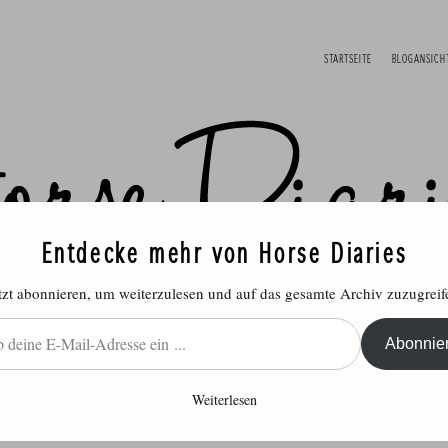
STARTSEITE
BLOGANSICH
Entdecke mehr von Horse Diaries
tzt abonnieren, um weiterzulesen und auf das gesamte Archiv zuzugreif
Abonnie
Weiterlesen
ich
Reitsport
Rund ums Pferd
Produ