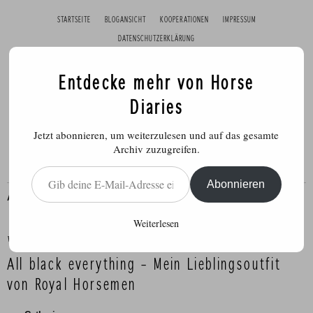
STARTSEITE
BLOGANSICHT
KOOPERATIONEN
IMPRESSUM
DATENSCHUTZERKLÄRUNG
Entdecke mehr von Horse
Diaries
Jetzt abonnieren, um weiterzulesen und auf das gesamte
Archiv zuzugreifen.
Gib deine E-Mail-Adresse ein ...
Abonnieren
ALLGEMEIN
Weiterlesen
Veröffentlicht am
7. November 2022
All black everything – Mein Lieblingsoutfit
von Royal Horsemen