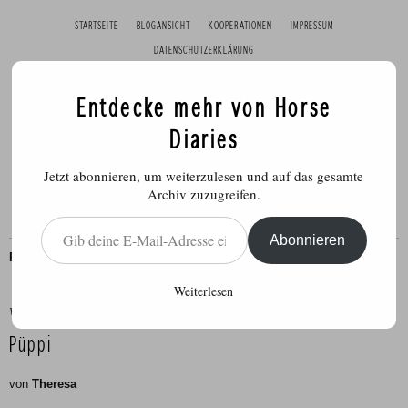
STARTSEITE
BLOGANSICHT
KOOPERATIONEN
IMPRESSUM
DATENSCHUTZERKLÄRUNG
Entdecke mehr von Horse
Diaries
Jetzt abonnieren, um weiterzulesen und auf das gesamte
Archiv zuzugreifen.
Gib deine E-Mail-Adresse ein ...
Abonnieren
PÜPPI
,
TAGEBUCHPFERDE
Weiterlesen
Veröffentlicht am
14. Juli 2014
Püppi
von
Theresa