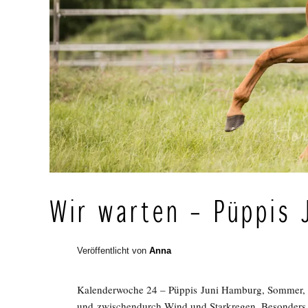
Wir warten – Püppis 
Veröffentlicht von
Anna
Kalenderwoche 24 – Püppis Juni Hamburg, Sommer, 
und zwischendurch Wind und Starkregen. Besonders g