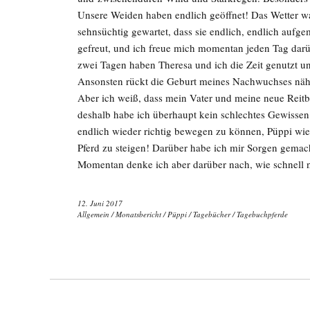
Unsere Weiden haben endlich geöffnet! Das Wetter wa
sehnsüchtig gewartet, dass sie endlich, endlich aufge
gefreut, und ich freue mich momentan jeden Tag darüb
zwei Tagen haben Theresa und ich die Zeit genutzt u
Ansonsten rückt die Geburt meines Nachwuchses näher,
Aber ich weiß, dass mein Vater und meine neue Reit
deshalb habe ich überhaupt kein schlechtes Gewisse
endlich wieder richtig bewegen zu können, Püppi wie
Pferd zu steigen! Darüber habe ich mir Sorgen gema
Momentan denke ich aber darüber nach, wie schnell
12. Juni 2017
Allgemein
/
Monatsbericht
/
Püppi
/
Tagebücher
/
Tagebuchpferde