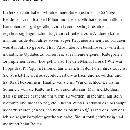
Veröffentlicht von
Anna
Im letzten Jahr haben wir eine neue Serie gestartet – 365 Tage
Pferdebesitzer mit allen Höhen und Tiefen. Mir hat das monatliche
Berichten sehr gut gefallen, zum Einen „zwingt“ es einen,
regelmässig Tagebucheinträge zu schreiben, zum Anderen kann
man am Ende des Jahres so ein super Resümee ziehen und schauen,
was das Jahr so gebracht hat. Also habe ich beschlossen, weiterhin
monatliche Updates zu schreiben, aber meine eigenen Kategorien
zu implementieren. Los gehts also für den Monat Januar! Wie war
Püppi drauf? Püppi ist momentan wirklich in der Form ihres Lebens.
Sie ist jetzt 11, weit ausgebildet, ist erwachsen und geworden und
hat Kraft bekommen. Häufig war sie im Winter schlechter als im
Sommer, weil sie Kälte nicht so super abkann. Man merkte dann,
dass sie länger brauchte um warm zu werden, manchmal am Bein
klemmte und nicht so zog etc. Diesen Winter ist das alles überhaupt
nicht zu spüren (bisher, ich hoffe es bleibt so 🙂 ) Und das, obwohl
ich sie sogar komplett geschoren habe. Sie ist total gehfreudig und
motiviert beim Reiten …