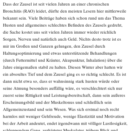
Dass der Zausel ist seit vielen Jahren an einer chronischen
Bronchitis (RAO) leidet, dürfte den meisten Lesern hier mittlerweile
bekannt sein. Viele Beiträge haben sich schon rund um das Thema
Husten und allgemeines schlechtes Befinden des Zausels gedreht,
die Sache kostet uns seit vielen Jahren immer wieder reichlich
Sorgen, Nerven und natürlich auch Geld. Nichts desto trotz ist es
mir im Großen und Ganzen gelungen, den Zausel durch
Haltungsoptimierung und etwas unterstützende Behandlungen
(durch Futtermittel und Kräuter, Akupunktur, Inhalation) über die
Jahre einigemaßen stabil zu halten. Diesen Winter aber hatten wir
ein absoultes Tief und dem Zausel ging es so richtig schlecht. Es ist
dann nicht etwa so, dass er wahnsinnig stark husten würde oder
seine Atmung besonders auffällig wäre, es verschlechtert sich nur
zuerst seine Rittigkeit und Leistungsbereitschaft, dann sein außeres
Erscheinungsbild und der Muskeltonus und schließlich sein
Allgemeinzustand und sein Wesen. Was sich erstmal noch recht
harmlos mit weniger Gehfreude, wenige Elastizität und Motivation
bei der Arbeit andeutet, endet irgendwann mit völliger Lustlosigkeit,
schleppendem Gang, verhärteter Muskulatur, trübem Blick und