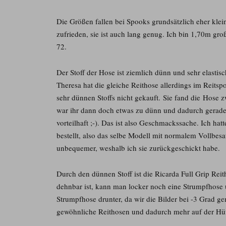
Die Größen fallen bei Spooks grundsätzlich eher klei
zufrieden, sie ist auch lang genug. Ich bin 1,70m gro
72.
Der Stoff der Hose ist ziemlich dünn und sehr elastis
Theresa hat die gleiche Reithose allerdings im Reitsp
sehr dünnen Stoffs nicht gekauft. Sie fand die Hose 
war ihr dann doch etwas zu dünn und dadurch gerade
vorteilhaft ;-). Das ist also Geschmackssache. Ich hat
bestellt, also das selbe Modell mit normalem Vollbes
unbequemer, weshalb ich sie zurückgeschickt habe.
Durch den dünnen Stoff ist die Ricarda Full Grip Reit
dehnbar ist, kann man locker noch eine Strumpfhose u
Strumpfhose drunter, da wir die Bilder bei -3 Grad gem
gewöhnliche Reithosen und dadurch mehr auf der Hüf