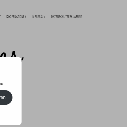
T
KOOPERATIONEN
IMPRESSUM
DATENSCHUTZERKLÄRUNG
en.
ren
kttests