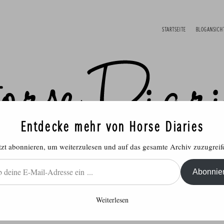
STARTSEITE
BLOGANSICH
Entdecke mehr von Horse Diaries
tzt abonnieren, um weiterzulesen und auf das gesamte Archiv zuzugreif
Abonnie
Weiterlesen
ich
Reitsport
Rund ums Pferd
Produ