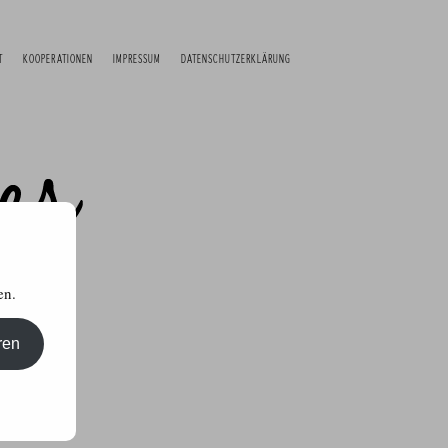
T
KOOPERATIONEN
IMPRESSUM
DATENSCHUTZERKLÄRUNG
en.
ren
kttests