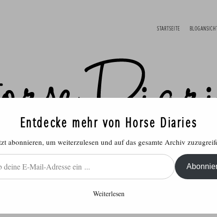
STARTSEITE
BLOGANSICH
Entdecke mehr von Horse Diaries
tzt abonnieren, um weiterzulesen und auf das gesamte Archiv zuzugreif
Abonnie
Weiterlesen
ich
Reitsport
Rund ums Pferd
Produ