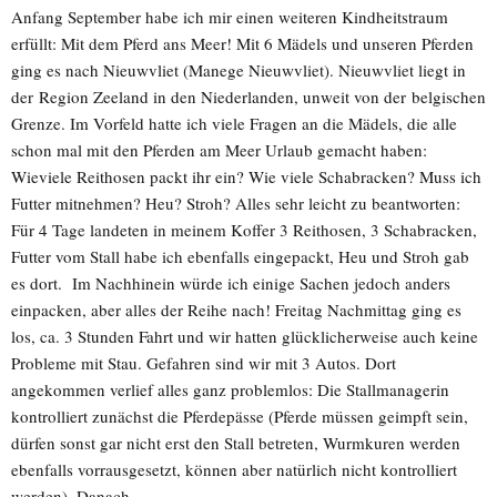
Anfang September habe ich mir einen weiteren Kindheitstraum
erfüllt: Mit dem Pferd ans Meer! Mit 6 Mädels und unseren Pferden
ging es nach Nieuwvliet (Manege Nieuwvliet). Nieuwvliet liegt in
der Region Zeeland in den Niederlanden, unweit von der belgischen
Grenze. Im Vorfeld hatte ich viele Fragen an die Mädels, die alle
schon mal mit den Pferden am Meer Urlaub gemacht haben:
Wieviele Reithosen packt ihr ein? Wie viele Schabracken? Muss ich
Futter mitnehmen? Heu? Stroh? Alles sehr leicht zu beantworten:
Für 4 Tage landeten in meinem Koffer 3 Reithosen, 3 Schabracken,
Futter vom Stall habe ich ebenfalls eingepackt, Heu und Stroh gab
es dort. Im Nachhinein würde ich einige Sachen jedoch anders
einpacken, aber alles der Reihe nach! Freitag Nachmittag ging es
los, ca. 3 Stunden Fahrt und wir hatten glücklicherweise auch keine
Probleme mit Stau. Gefahren sind wir mit 3 Autos. Dort
angekommen verlief alles ganz problemlos: Die Stallmanagerin
kontrolliert zunächst die Pferdepässe (Pferde müssen geimpft sein,
dürfen sonst gar nicht erst den Stall betreten, Wurmkuren werden
ebenfalls vorrausgesetzt, können aber natürlich nicht kontrolliert
werden). Danach …