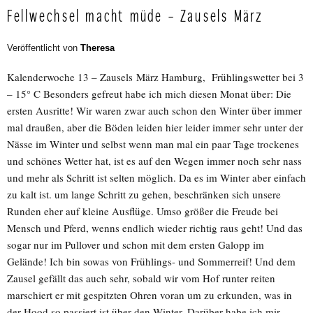
Fellwechsel macht müde – Zausels März
Veröffentlicht von
Theresa
Kalenderwoche 13 – Zausels März Hamburg, Frühlingswetter bei 3
– 15° C Besonders gefreut habe ich mich diesen Monat über: Die
ersten Ausritte! Wir waren zwar auch schon den Winter über immer
mal draußen, aber die Böden leiden hier leider immer sehr unter der
Nässe im Winter und selbst wenn man mal ein paar Tage trockenes
und schönes Wetter hat, ist es auf den Wegen immer noch sehr nass
und mehr als Schritt ist selten möglich. Da es im Winter aber einfach
zu kalt ist. um lange Schritt zu gehen, beschränken sich unsere
Runden eher auf kleine Ausflüge. Umso größer die Freude bei
Mensch und Pferd, wenns endlich wieder richtig raus geht! Und das
sogar nur im Pullover und schon mit dem ersten Galopp im
Gelände! Ich bin sowas von Frühlings- und Sommerreif! Und dem
Zausel gefällt das auch sehr, sobald wir vom Hof runter reiten
marschiert er mit gespitzten Ohren voran um zu erkunden, was in
der Hood so passiert ist über den Winter. Darüber habe ich mir