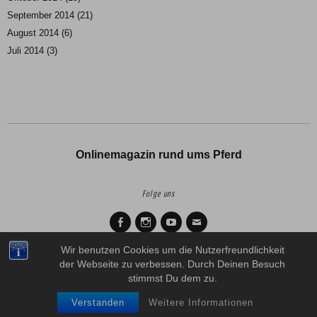
September 2014
(21)
August 2014
(6)
Juli 2014
(3)
Onlinemagazin rund ums Pferd
Folge uns
Facebook
Instagram
Youtube
Mail
Wir benutzen Cookies um die Nutzerfreundlichkeit
der Webseite zu verbessen. Durch Deinen Besuch
Copyright © 2026
Horse Diaries.
Proudly powered by
WordPress.
stimmst Du dem zu.
Theme: Zuki von
Elmastudio
.
Verstanden
Weitere Informationen