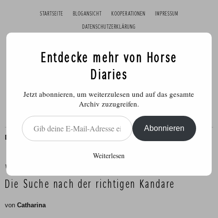
STARTSEITE
BLOGANSICHT
KOOPERATIONEN
IMPRESSUM
DATENSCHUTZERKLÄRUNG
Entdecke mehr von Horse
Diaries
Jetzt abonnieren, um weiterzulesen und auf das gesamte
Archiv zuzugreifen.
Gib deine E-Mail-Adresse ein ...
Abonnieren
DRESSUR
,
REITEN
Weiterlesen
Veröffentlicht am
29. September 2014
Die Suche nach der richtigen Kandare
von
Catharina