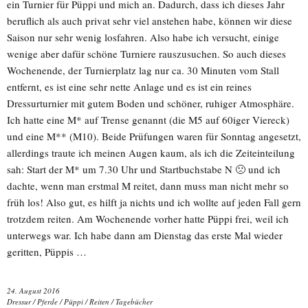
ein Turnier für Püppi und mich an. Dadurch, dass ich dieses Jahr
beruflich als auch privat sehr viel anstehen habe, können wir diese
Saison nur sehr wenig losfahren. Also habe ich versucht, einige
wenige aber dafür schöne Turniere rauszusuchen. So auch dieses
Wochenende, der Turnierplatz lag nur ca. 30 Minuten vom Stall
entfernt, es ist eine sehr nette Anlage und es ist ein reines
Dressurturnier mit gutem Boden und schöner, ruhiger Atmosphäre.
Ich hatte eine M* auf Trense genannt (die M5 auf 60iger Viereck)
und eine M** (M10). Beide Prüfungen waren für Sonntag angesetzt,
allerdings traute ich meinen Augen kaum, als ich die Zeiteinteilung
sah: Start der M* um 7.30 Uhr und Startbuchstabe N 🙁 und ich
dachte, wenn man erstmal M reitet, dann muss man nicht mehr so
früh los! Also gut, es hilft ja nichts und ich wollte auf jeden Fall gern
trotzdem reiten. Am Wochenende vorher hatte Püppi frei, weil ich
unterwegs war. Ich habe dann am Dienstag das erste Mal wieder
geritten, Püppis …
24. August 2016
Dressur
/
Pferde
/
Püppi
/
Reiten
/
Tagebücher