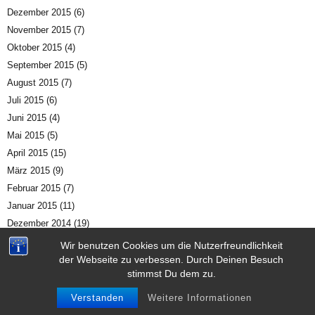
Dezember 2015
(6)
November 2015
(7)
Oktober 2015
(4)
September 2015
(5)
August 2015
(7)
Juli 2015
(6)
Juni 2015
(4)
Mai 2015
(5)
April 2015
(15)
März 2015
(9)
Februar 2015
(7)
Januar 2015
(11)
Dezember 2014
(19)
November 2014
(23)
Wir benutzen Cookies um die Nutzerfreundlichkeit
Oktober 2014
(19)
der Webseite zu verbessen. Durch Deinen Besuch
stimmst Du dem zu.
September 2014
(21)
August 2014
(6)
Verstanden
Weitere Informationen
Juli 2014
(3)