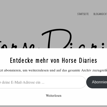
STARTSEITE
BLOGANSICH
Entdecke mehr von Horse Diaries
tzt abonnieren, um weiterzulesen und auf das gesamte Archiv zuzugreif
Abonnie
Weiterlesen
ich
Reitsport
Rund ums Pferd
Produ