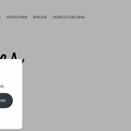
T
KOOPERATIONEN
IMPRESSUM
DATENSCHUTZERKLÄRUNG
en.
ren
kttests