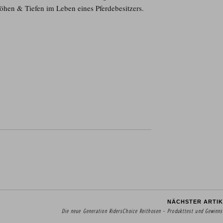
öhen & Tiefen im Leben eines Pferdebesitzers.
NÄCHSTER ARTIK
Die neue Generation RidersChoice Reithosen – Produkttest und Gewinns