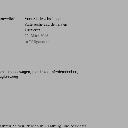
euwvliet!
Vom Stallwechsel, der
Sattelsuche und den ersten
Turnieren
22. März 2016
In "Allgemein"
los
,
geländewagen
,
pferdeblog
,
pferdemädchen
,
ugfahrzeug
t ihren beiden Pferden in Hamburg und berichtet